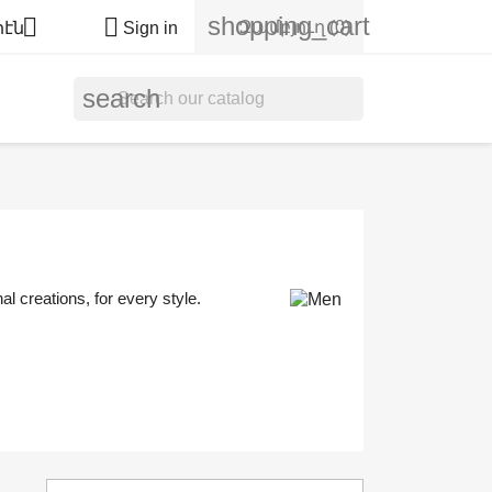
shopping_cart


Զամբյուղ
(0)
րէն
Sign in
search
l creations, for every style.