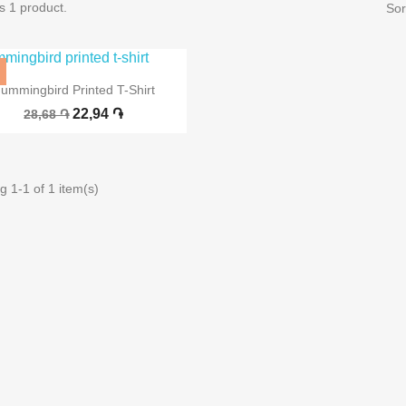
s 1 product.
Sor
%

Quick view
ummingbird Printed T-Shirt
22,94 ֏
28,68 ֏
 1-1 of 1 item(s)