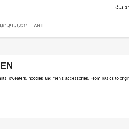
Հայե
ԱՐԱԳԱՆԵՐ
ART
EN
irts, sweaters, hoodies and men's accessories. From basics to origina