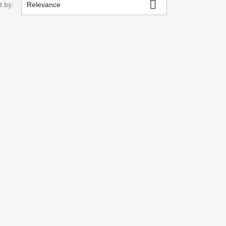

t by:
Relevance