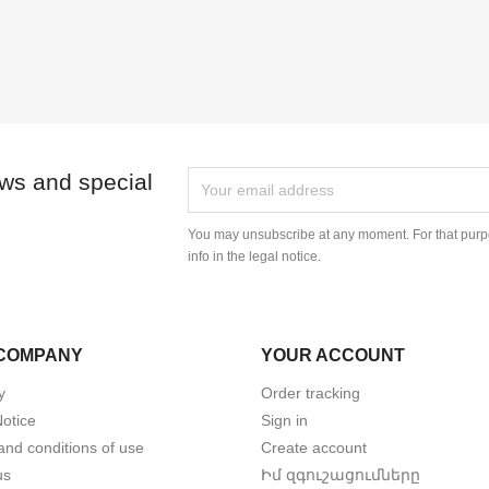
ews and special
You may unsubscribe at any moment. For that purpo
info in the legal notice.
COMPANY
YOUR ACCOUNT
y
Order tracking
Notice
Sign in
and conditions of use
Create account
us
Իմ զգուշացումները